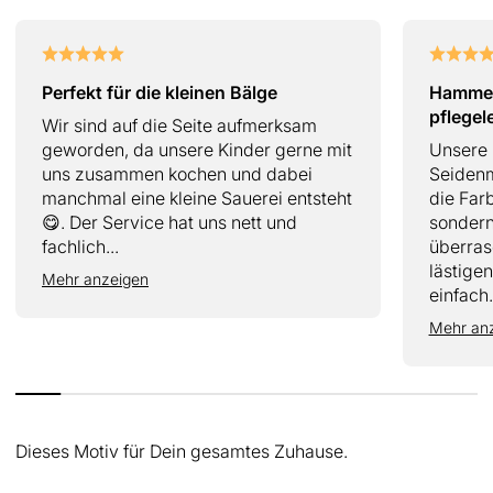
Perfekt für die kleinen Bälge
Hammer 
pflegel
Wir sind auf die Seite aufmerksam
geworden, da unsere Kinder gerne mit
Unsere 
uns zusammen kochen und dabei
Seidenm
manchmal eine kleine Sauerei entsteht
die Farb
😋. Der Service hat uns nett und
sondern
fachlich...
überras
lästige
Mehr anzeigen
einfach.
Mehr an
Dieses Motiv für Dein gesamtes Zuhause.