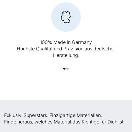
100% Made in Germany
Höchste Qualität und Präzision aus deutscher
Herstellung.
Gehe zu Element 1
Gehe zu Element 2
Gehe zu Element 3
Exklusiv. Superstark. Einzigartige Materialien.
Finde heraus, welches Material das Richtige für Dich ist.
Super Solid Glass -
Super Solid Glass -
Glanz
Satinmatt