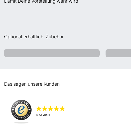
Damit Deine Vorstellung wahr wird
Planungs-Service
Optional erhältlich: Zubehör
Surface Collection Care+
Das sagen unsere Kunden
★
★
★
★
★
★
★
★
★
★
4,73
von 5