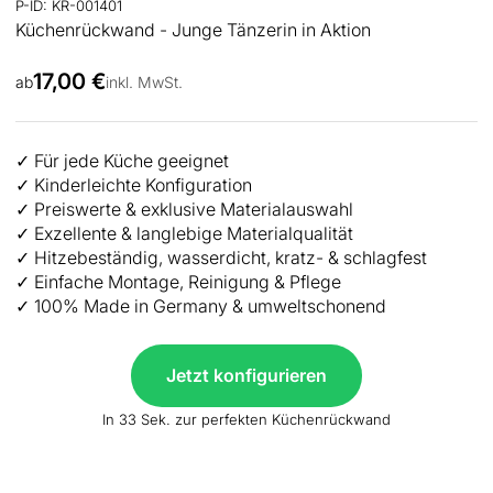
P-ID: KR-001401
Küchenrückwand - Junge Tänzerin in Aktion
Angebot
17,00 €
ab
inkl. MwSt.
✓ Für jede Küche geeignet
✓ Kinderleichte Konfiguration
✓ Preiswerte & exklusive Materialauswahl
✓ Exzellente & langlebige Materialqualität
✓ Hitzebeständig, wasserdicht, kratz- & schlagfest
✓ Einfache Montage, Reinigung & Pflege
✓ 100% Made in Germany & umweltschonend
Jetzt konfigurieren
In 33 Sek. zur perfekten Küchenrückwand